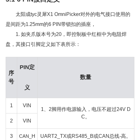
太阳成tyc灵犀X1 OmniPicker对外的电气接口使用的
是间距为1.25mm的6 PIN带锁扣的插座，
1. 如夹爪版本号为20，即控制板中红框中为电阻焊
盘，其接口引脚定义如下表所示：
PIN定
序
数量
号
义
1
VIN
1、2脚用作电源输入，电压不超过24V D
C。
2
VIN
3
CAN_
H
UART2_TX或RS485_B或CAN总线-高。