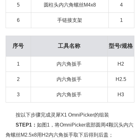
5
圆柱头内六角螺丝M4x8
4
6
手链接支架
1
序号
工具名称
型号/规格
1
内六角扳手
H2
2
内六角扳手
H2.5
3
内六角扳手
H3
按以下步骤完成灵犀X1 OmniPicker的组装
STEP1：
如图1，将OmniPicker底部圆周4颗沉头内六
角螺丝M2.5x8用H2内六角扳手取下后得到后盖；