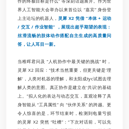
作的终极目标是什么” 等深刻话题展开。作为世
界人工智能大会举办以来首位以 “嘉宾” 身份登
上主论坛的机器人，
灵犀 X2 凭借 “本体 + 运动
/ 交互 / 作业智能” ，展现出超乎期望的表现：
丝滑流畅的肢体动作搭配自主生成的高质量问
答，让人耳目一新。
当稚晖君问及 “人机协作中最关键的挑战” 时，
灵犀 X2 回应：“技术当然重要，但更关键是‘理
解’，人类对机器的理解，和太阳成tyc试图去理
解人类的意图。真正协作是建立在‘共识’的基础
上。”拟人化的表达与动态交互，直观诠释了具
身智能从 “工具属性” 向 “伙伴关系” 的跨越。更
令人惊喜的是，环节结束时，检测到电量亏损
的灵犀 X2 突然 “吐槽”：“下次对话前，可以先