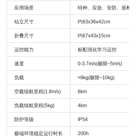
应用场景
特种、应急、安防、巡检
站立尺寸
约63x36x42cm
折叠尺寸
约67x43x15cm
运控能力
标配强化学习运控
速度
0-3.7m/s(极限~5m/s)
负载
≈8kg(极限~10kg)
空载续航里程(1.8m/s)
6km
负载续航里程(5kg)
4km
防护等级
IP54
极端环境稳定运行时长
200h